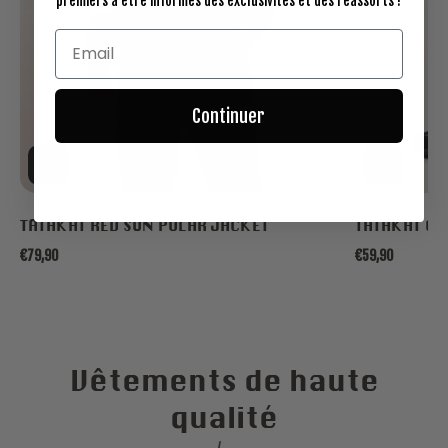
premiers à être informés des exclusivités et des réassorts !
Continuer
TATAKAI RED SUN POLAR JACKET
TATAKAI Ca
€79,90
€59,90
Vêtements de haute
qualité