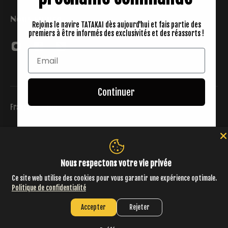
Nous suivre
Rejoins le navire TATAKAI dès aujourd'hui et fais partie des
premiers à être informés des exclusivités et des réassorts !
Continuer
Français
EUR
Conditions d'utilisation
Politique de remboursement
Politique d'expédition
Conditions générales de vente
Mentions légales
FAQS
Suivre mon colis
Nous respectons votre vie privée
Ce site web utilise des cookies pour vous garantir une expérience optimale.
Politique de confidentialité
Politique de remboursement
Politique de confidentialité
Accepter
Rejeter
Conditions d’utilisation
Politique d’expédition
Conditions générales de vente
Mentions légales
Coordonnées